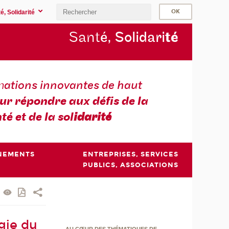
é, Solidarité
Sant
é, Solidari
té
m
ations innovantes de haut
ur répondre aux défis de la
té et de la sol
idarité
NEMENTS
ENTREPRISES, SERVICES
PUBLICS, ASSOCIATIONS
gie du