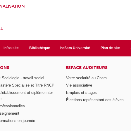
NALISATION
AL
Infos site
Bibliothèque
heSam Université
Plan de site
IONS
ESPACE AUDITEURS
 Sociologie - travail social
Votre scolarité au Cnam
astère Spécialisé et Titre RNCP
Vie associative
 d'établissement et diplôme inter-
Emplois et stages
e
Élections représentant des élèves
rofessionnelles
nseignement
formations en journée