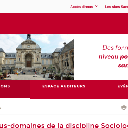
Accès directs
Les sites Sant
Des for
niveau
po
san
IONS
ESPACE AUDITEURS
EVÉ
s
ous-domaines de la discipline Sociolo