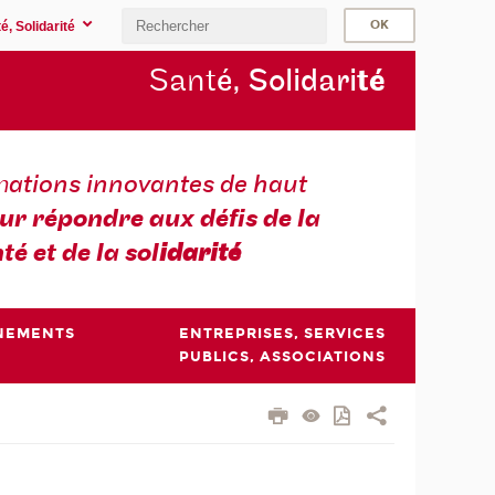
é, Solidarité
Sant
é, Solidari
té
m
ations innovantes de haut
ur répondre aux défis de la
té et de la sol
idarité
NEMENTS
ENTREPRISES, SERVICES
PUBLICS, ASSOCIATIONS