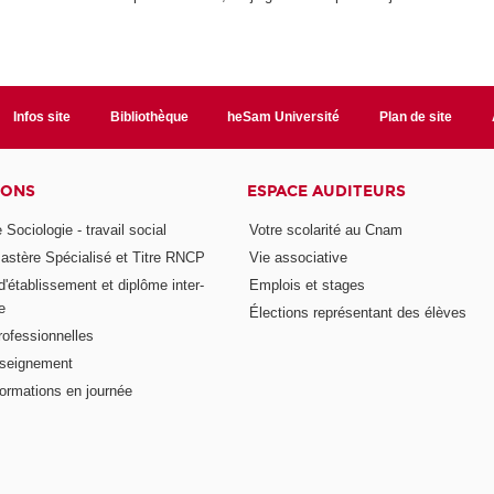
Infos site
Bibliothèque
heSam Université
Plan de site
IONS
ESPACE AUDITEURS
 Sociologie - travail social
Votre scolarité au Cnam
astère Spécialisé et Titre RNCP
Vie associative
 d'établissement et diplôme inter-
Emplois et stages
e
Élections représentant des élèves
rofessionnelles
nseignement
formations en journée