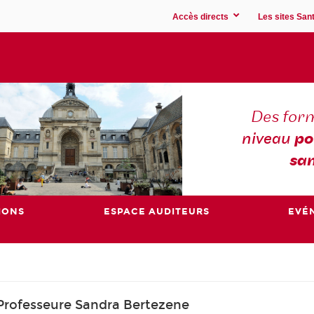
Accès directs
Les sites Sant
Des for
niveau
po
san
IONS
ESPACE AUDITEURS
EVÉ
: Professeure Sandra Bertezene