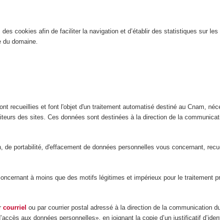
es cookies afin de faciliter la navigation et d’établir des statistiques sur les 
ite du domaine.
nt recueillies et font l'objet d'un traitement automatisé destiné au Cnam, néce
isiteurs des sites. Ces données sont destinées à la direction de la communic
ion, de portabilité, d'effacement de données personnelles vous concernant, rec
ernant à moins que des motifs légitimes et impérieux pour le traitement préva
ar
courriel
ou par courrier postal adressé à la direction de la communication 
d’accès aux données personnelles», en joignant la copie d’un justificatif d’ide