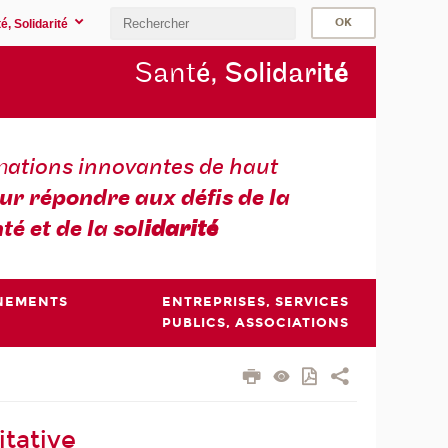
é, Solidarité
Sant
é, Solidari
té
m
ations innovantes de haut
ur répondre aux défis de la
té et de la sol
idarité
NEMENTS
ENTREPRISES, SERVICES
PUBLICS, ASSOCIATIONS
tative