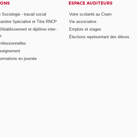
IONS
ESPACE AUDITEURS
 Sociologie - travail social
Votre scolarité au Cnam
astère Spécialisé et Titre RNCP
Vie associative
 d'établissement et diplôme inter-
Emplois et stages
e
Élections représentant des élèves
rofessionnelles
nseignement
formations en journée