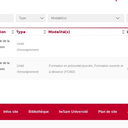
tion
Type
Modalité(s)
e de la
Unité
ases
d’enseignement
e de la
Unité
Formation en présentiel journée, Formation ouverte et
ases
d’enseignement
à distance (FOAD)
Infos site
Bibliothèque
heSam Université
Plan de site