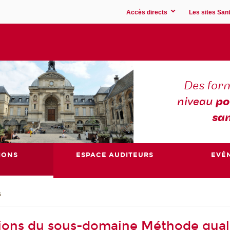
Accès directs
Les sites Sant
Des for
niveau
po
san
IONS
ESPACE AUDITEURS
EVÉ
s
ions du sous-domaine Méthode quali