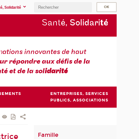
é, Solidarité
Sant
é, Solidari
té
m
ations innovantes de haut
ur répondre aux défis de la
té et de la sol
idarité
NEMENTS
ENTREPRISES, SERVICES
PUBLICS, ASSOCIATIONS
Famille
trice