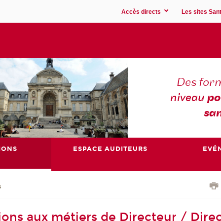
Accès directs
Les sites Sant
Des for
niveau
po
san
IONS
ESPACE AUDITEURS
EVÉ
s
ions aux métiers de Directeur / Direc