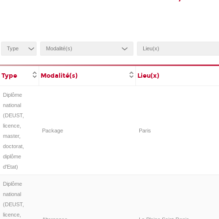
e
Type
Modalité(s)
Lieu(x)
Diplôme
national
(DEUST,
licence,
Package
Paris
master,
doctorat,
diplôme
d'Etat)
Diplôme
national
(DEUST,
licence,