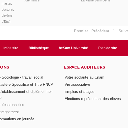
Alternance
La Plaine Saint-Denis
master,
doctorat,
diplôme
d'Etat)
Premier
Précédent
1
Suiv
Infos site
Bibliothèque
heSam Université
Plan de site
IONS
ESPACE AUDITEURS
 Sociologie - travail social
Votre scolarité au Cnam
astère Spécialisé et Titre RNCP
Vie associative
 d'établissement et diplôme inter-
Emplois et stages
e
Élections représentant des élèves
rofessionnelles
nseignement
formations en journée