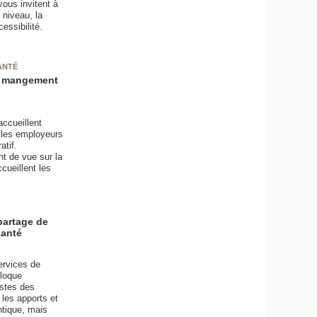
ous invitent à
 niveau, la
essibilité.
ANTÉ
le mangement
ccueillent
t les employeurs
atif.
t de vue sur la
cueillent les
partage de
santé
ervices de
lloque
istes des
les apports et
ntique, mais