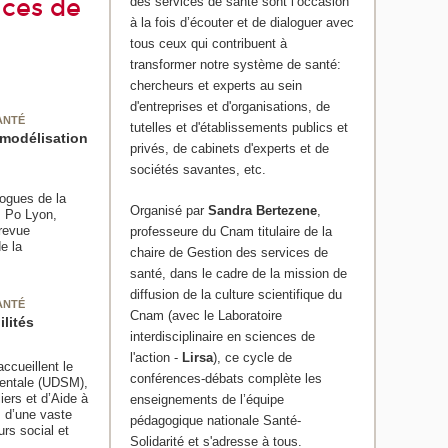
ices de
des services de santé sont l’occasion
à la fois d’écouter et de dialoguer avec
tous ceux qui contribuent à
transformer notre système de santé:
chercheurs et experts au sein
d'entreprises et d'organisations, de
ANTÉ
tutelles et d'établissements publics et
 modélisation
privés, de cabinets d'experts et de
sociétés savantes, etc.
logues de la
Organisé par
Sandra Bertezene
,
s Po Lyon,
 revue
professeure du Cnam titulaire de la
e la
chaire de Gestion des services de
santé, dans le cadre de la mission de
diffusion de la culture scientifique du
ANTÉ
Cnam (avec le Laboratoire
lités
interdisciplinaire en sciences de
l'action -
Lirsa
), ce cycle de
ccueillent le
conférences-débats complète les
 mentale (UDSM),
ers et d’Aide à
enseignements de l’équipe
s d’une vaste
pédagogique nationale Santé-
urs social et
Solidarité et s'adresse à tous.