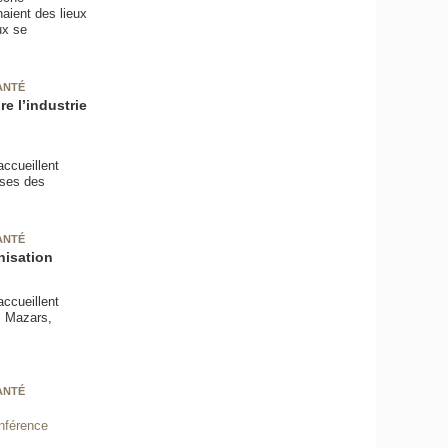
aient des lieux
ux se
ANTÉ
 l’industrie
ccueillent
ises des
ANTÉ
nisation
ccueillent
s Mazars,
ANTÉ
nférence