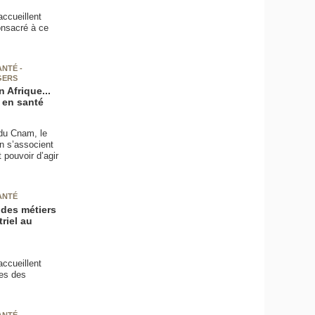
ccueillent
nsacré à ce
NTÉ -
GERS
 Afrique...
 en santé
 du Cnam, le
n s’associent
 pouvoir d’agir
ANTÉ
 des métiers
riel au
ccueillent
ses des
ANTÉ