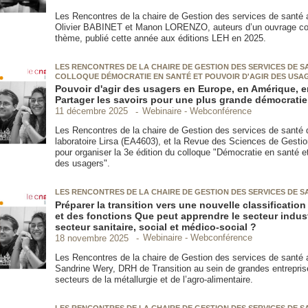
Les Rencontres de la chaire de Gestion des services de santé a
Olivier BABINET et Manon LORENZO, auteurs d’un ouvrage co
thème, publié cette année aux éditions LEH en 2025.
LES RENCONTRES DE LA CHAIRE DE GESTION DES SERVICES DE SA
COLLOQUE DÉMOCRATIE EN SANTÉ ET POUVOIR D'AGIR DES USA
Pouvoir d'agir des usagers en Europe, en Amérique, en
Partager les savoirs pour une plus grande démocratie
Webinaire - Webconférence
11 décembre 2025
Les Rencontres de la chaire de Gestion des services de santé
laboratoire Lirsa (EA4603), et la Revue des Sciences de Gestio
pour organiser la 3e édition du colloque "Démocratie en santé et
des usagers".
LES RENCONTRES DE LA CHAIRE DE GESTION DES SERVICES DE S
Préparer la transition vers une nouvelle classification
et des fonctions Que peut apprendre le secteur indust
secteur sanitaire, social et médico-social ?
Webinaire - Webconférence
18 novembre 2025
Les Rencontres de la chaire de Gestion des services de santé a
Sandrine Wery, DRH de Transition au sein de grandes entrepri
secteurs de la métallurgie et de l’agro-alimentaire.
LES RENCONTRES DE LA CHAIRE DE GESTION DES SERVICES DE S