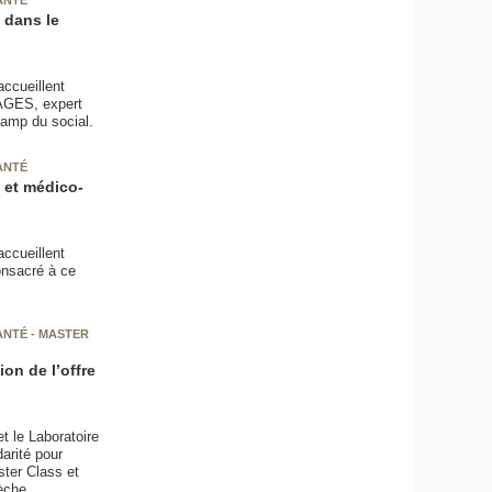
 dans le
ccueillent
AGES, expert
hamp du social.
ANTÉ
 et médico-
ccueillent
nsacré à ce
ANTÉ - MASTER
ion de l’offre
t le Laboratoire
arité pour
ster Class et
rèche