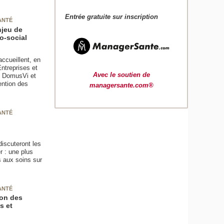
Entrée gratuite sur inscription
ANTÉ
njeu de
o-social
ccueillent, en
ntreprises et
Avec le soutien de
e DomusVi et
ention des
managersante.com®
ANTÉ
iscuteront les
r : une plus
 aux soins sur
ANTÉ
ion des
s et