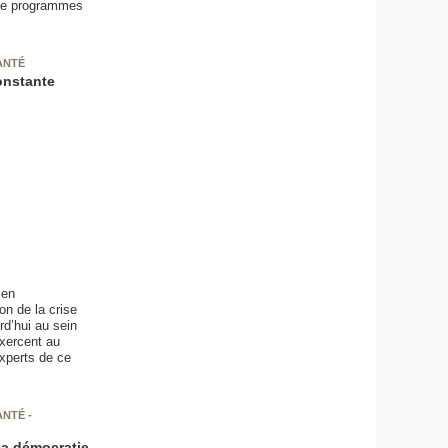
t de programmes
ANTÉ
onstante
 en
on de la crise
rd’hui au sein
xercent au
xperts de ce
NTÉ -
 la démocratie