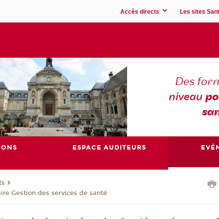
Accès directs
Les sites Sant
Des for
niveau
po
san
IONS
ESPACE AUDITEURS
EVÉ
ts
ire Gestion des services de santé