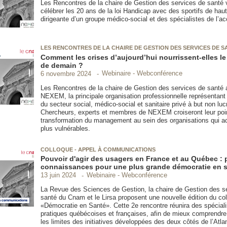
Les Rencontres de la chaire de Gestion des services de santé v
célébrer les 20 ans de la loi Handicap avec des sportifs de haut
dirigeante d’un groupe médico-social et des spécialistes de l’acc
LES RENCONTRES DE LA CHAIRE DE GESTION DES SERVICES DE S
Comment les crises d’aujourd’hui nourrissent-elles 
de demain ?
Webinaire - Webconférence
6 novembre 2024
Les Rencontres de la chaire de Gestion des services de santé a
NEXEM, la principale organisation professionnelle représentan
du secteur social, médico-social et sanitaire privé à but non lucr
Chercheurs, experts et membres de NEXEM croiseront leur poin
transformation du management au sein des organisations qui ac
plus vulnérables.
COLLOQUE - APPEL À COMMUNICATIONS
Pouvoir d'agir des usagers en France et au Québec : 
connaissances pour une plus grande démocratie en 
Webinaire - Webconférence
13 juin 2024
La Revue des Sciences de Gestion, la chaire de Gestion des s
santé du Cnam et le Lirsa proposent une nouvelle édition du co
«Démocratie en Santé». Cette 2e rencontre réunira des spécial
pratiques québécoises et françaises, afin de mieux comprendre 
les limites des initiatives développées des deux côtés de l’Atla