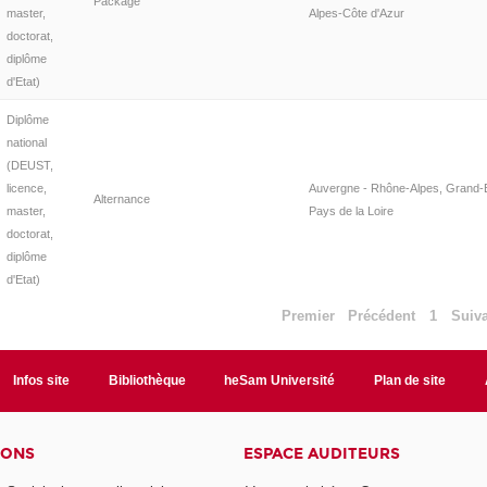
Package
master,
Alpes-Côte d'Azur
doctorat,
diplôme
d'Etat)
Diplôme
national
(DEUST,
licence,
Auvergne - Rhône-Alpes, Grand-E
Alternance
master,
Pays de la Loire
doctorat,
diplôme
d'Etat)
Premier
Précédent
1
Suiv
Infos site
Bibliothèque
heSam Université
Plan de site
IONS
ESPACE AUDITEURS