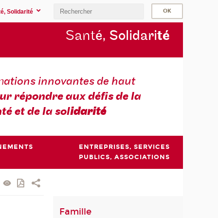
é, Solidarité
Sant
é, Solidari
té
m
ations innovantes de haut
ur répondre aux défis de la
té et de la sol
idarité
NEMENTS
ENTREPRISES, SERVICES
PUBLICS, ASSOCIATIONS
Famille