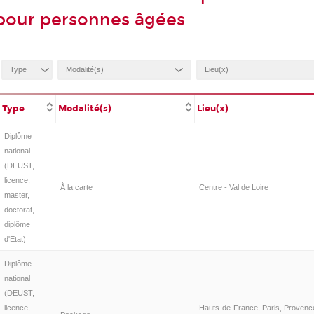
pour personnes âgées
Type
Modalité(s)
Lieu(x)
Diplôme
national
(DEUST,
licence,
À la carte
Centre - Val de Loire
master,
doctorat,
diplôme
d'Etat)
Diplôme
national
(DEUST,
licence,
Hauts-de-France, Paris, Provenc