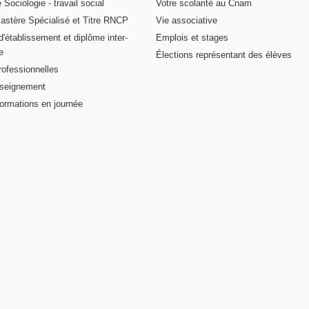
 Sociologie - travail social
Votre scolarité au Cnam
astère Spécialisé et Titre RNCP
Vie associative
 d'établissement et diplôme inter-
Emplois et stages
e
Élections représentant des élèves
rofessionnelles
nseignement
formations en journée