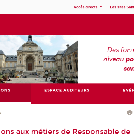
Accès directs
Les sites Sant
Des for
niveau
po
san
IONS
ESPACE AUDITEURS
EVÉ
s
ions aux métiers de Responsable de