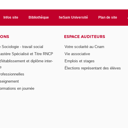
Infos site
Bibliothèque
heSam Université
Plan de site
IONS
ESPACE AUDITEURS
 Sociologie - travail social
Votre scolarité au Cnam
astère Spécialisé et Titre RNCP
Vie associative
 d'établissement et diplôme inter-
Emplois et stages
e
Élections représentant des élèves
rofessionnelles
nseignement
formations en journée