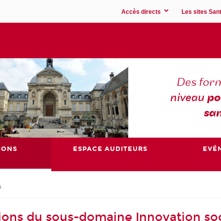
Accès directs
Les sites Sant
Des for
niveau
po
san
IONS
ESPACE AUDITEURS
EVÉ
s
ions du sous-domaine Innovation soc