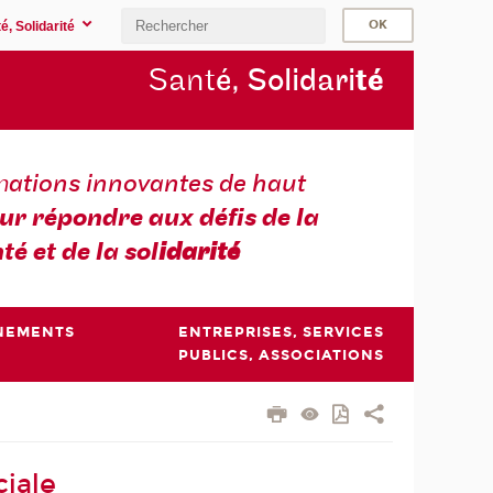
é, Solidarité
Sant
é, Solidari
té
m
ations innovantes de haut
ur répondre aux défis de la
té et de la sol
idarité
NEMENTS
ENTREPRISES, SERVICES
PUBLICS, ASSOCIATIONS
iale