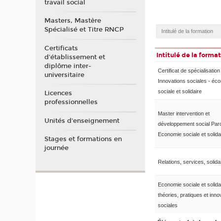
travail social
Masters, Mastère
Spécialisé et Titre RNCP
Certificats
Intitulé de la forma
d'établissement et
diplôme inter-
Certificat de spécialisation
universitaire
Innovations sociales - éc
sociale et solidaire
Licences
professionnelles
Master intervention et
Unités d'enseignement
développement social Par
Economie sociale et solida
Stages et formations en
journée
Relations, services, solida
Economie sociale et solidai
théories, pratiques et inno
sociales