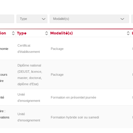
tion
Type
Modalité(s)
Certificat
onomie
Package
d'établissement
Diplôme national
(DEUST, licence,
cours
Package
master, doctorat,
ire
diplôme d'Etat)
Unité
rité
Formation en présentiel journée
d’enseignement
re :
Unité
vations
Formation hybride soir ou samedi
d’enseignement