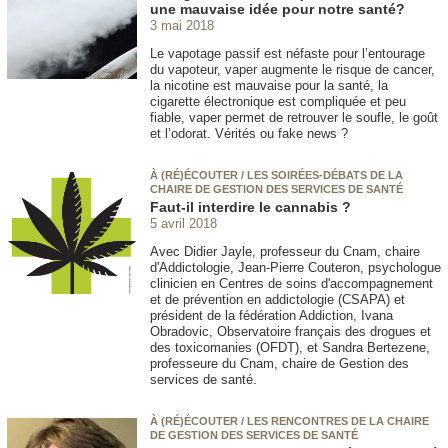
une mauvaise idée pour notre santé?
3 mai 2018
Le vapotage passif est néfaste pour l’entourage
du vapoteur, vaper augmente le risque de cancer,
la nicotine est mauvaise pour la santé, la
cigarette électronique est compliquée et peu
fiable, vaper permet de retrouver le soufle, le goût
et l’odorat. Vérités ou fake news ?
À (RÉ)ÉCOUTER / LES SOIRÉES-DÉBATS DE LA
CHAIRE DE GESTION DES SERVICES DE SANTÉ
Faut-il interdire le cannabis ?
5 avril 2018
Avec Didier Jayle, professeur du Cnam, chaire
d'Addictologie, Jean-Pierre Couteron, psychologue
clinicien en Centres de soins d'accompagnement
et de prévention en addictologie (CSAPA) et
président de la fédération Addiction, Ivana
Obradovic, Observatoire français des drogues et
des toxicomanies (OFDT), et Sandra Bertezene,
professeure du Cnam, chaire de Gestion des
services de santé.
À (RÉ)ÉCOUTER / LES RENCONTRES DE LA CHAIRE
DE GESTION DES SERVICES DE SANTÉ